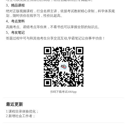
3、精品课程
绝对正版视频课程，行业名师主讲，依据考试教材精心录制，科学体系规
划，随时供你在线学习，性价比超高。
4、考点资料
高频考点、易错考点等你来，不看书也可以掌握全部的知识点。
5、考友笔记
答题过程中可与和其他考生分享交流互动,学霸笔记让你事半功倍！
扫码下载考试100App
最近更新
1.课程目录体验优化；
2.新增社会工作者；