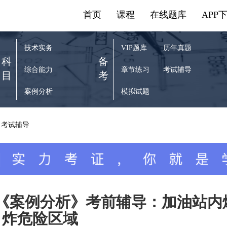
首页
课程
在线题库
APP
技术实务
VIP题库
历年真题
科
备
综合能力
章节练习
考试辅导
目
考
案例分析
模拟试题
考试辅导
师《案例分析》考前辅导：加油站内
炸危险区域