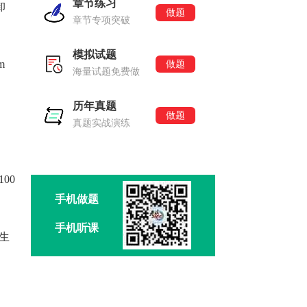
章节练习
卸
做题
章节专项突破
模拟试题
m
做题
海量试题免费做
历年真题
做题
中
真题实战演练
00
手机做题
手机听课
生