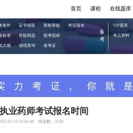
首页
课程
在线题库
考条件
证书领取
资格审核
考试报名
VIP题库
备
格标准
答疑精选
报考指南
考点资料
考
试大纲
成绩查询
准考证
州省执业药师考试报名时间
025-03-19 10:04:48
阅读数：4199