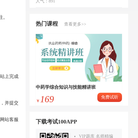
人气：891
注。
热门课程
查看更多>>
站上完成
中药学综合知识与技能精讲班
169
免费试听
￥
，并提交
网站客服
下载考试100APP
VIP题库 名师精编