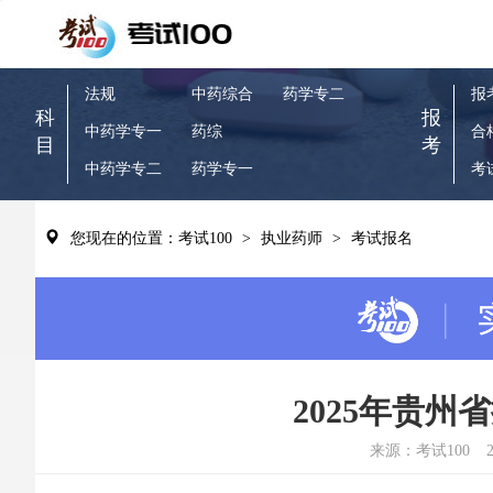
法规
中药综合
药学专二
报
科
报
中药学专一
药综
合
目
考
中药学专二
药学专一
考
您现在的位置：考试100
>
执业药师
>
考试报名
2025年贵
来源：考试100
2