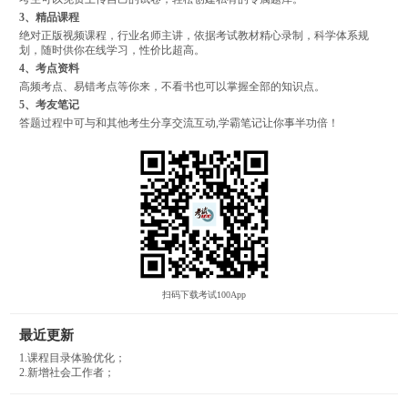
3、精品课程
绝对正版视频课程，行业名师主讲，依据考试教材精心录制，科学体系规
划，随时供你在线学习，性价比超高。
4、考点资料
高频考点、易错考点等你来，不看书也可以掌握全部的知识点。
5、考友笔记
答题过程中可与和其他考生分享交流互动,学霸笔记让你事半功倍！
扫码下载考试100App
最近更新
1.课程目录体验优化；
2.新增社会工作者；