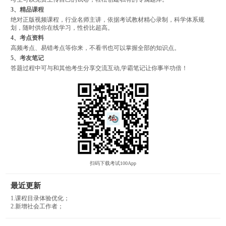
3、精品课程
绝对正版视频课程，行业名师主讲，依据考试教材精心录制，科学体系规
划，随时供你在线学习，性价比超高。
4、考点资料
高频考点、易错考点等你来，不看书也可以掌握全部的知识点。
5、考友笔记
答题过程中可与和其他考生分享交流互动,学霸笔记让你事半功倍！
扫码下载考试100App
最近更新
1.课程目录体验优化；
2.新增社会工作者；