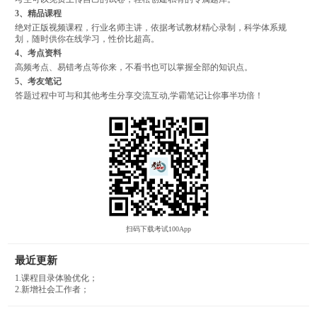
3、精品课程
绝对正版视频课程，行业名师主讲，依据考试教材精心录制，科学体系规
划，随时供你在线学习，性价比超高。
4、考点资料
高频考点、易错考点等你来，不看书也可以掌握全部的知识点。
5、考友笔记
答题过程中可与和其他考生分享交流互动,学霸笔记让你事半功倍！
扫码下载考试100App
最近更新
1.课程目录体验优化；
2.新增社会工作者；