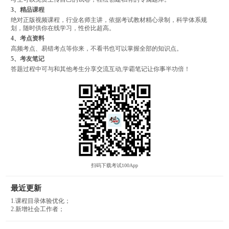
3、精品课程
绝对正版视频课程，行业名师主讲，依据考试教材精心录制，科学体系规
划，随时供你在线学习，性价比超高。
4、考点资料
高频考点、易错考点等你来，不看书也可以掌握全部的知识点。
5、考友笔记
答题过程中可与和其他考生分享交流互动,学霸笔记让你事半功倍！
扫码下载考试100App
最近更新
1.课程目录体验优化；
2.新增社会工作者；