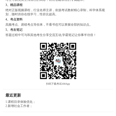
3、精品课程
绝对正版视频课程，行业名师主讲，依据考试教材精心录制，科学体系规
划，随时供你在线学习，性价比超高。
4、考点资料
高频考点、易错考点等你来，不看书也可以掌握全部的知识点。
5、考友笔记
答题过程中可与和其他考生分享交流互动,学霸笔记让你事半功倍！
扫码下载考试100App
最近更新
1.课程目录体验优化；
2.新增社会工作者；