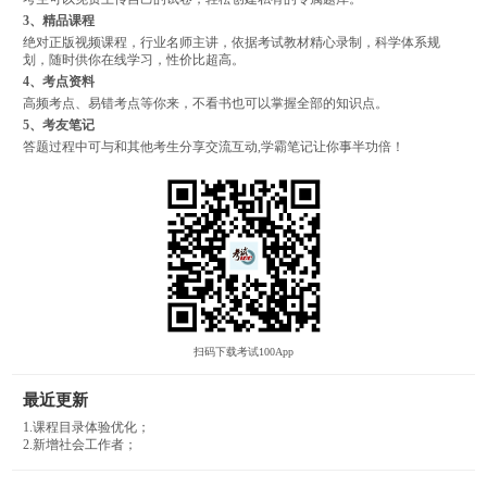
3、精品课程
绝对正版视频课程，行业名师主讲，依据考试教材精心录制，科学体系规
划，随时供你在线学习，性价比超高。
4、考点资料
高频考点、易错考点等你来，不看书也可以掌握全部的知识点。
5、考友笔记
答题过程中可与和其他考生分享交流互动,学霸笔记让你事半功倍！
扫码下载考试100App
最近更新
1.课程目录体验优化；
2.新增社会工作者；