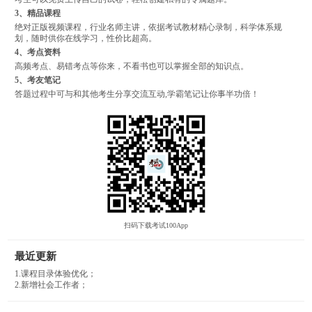
3、精品课程
绝对正版视频课程，行业名师主讲，依据考试教材精心录制，科学体系规
划，随时供你在线学习，性价比超高。
4、考点资料
高频考点、易错考点等你来，不看书也可以掌握全部的知识点。
5、考友笔记
答题过程中可与和其他考生分享交流互动,学霸笔记让你事半功倍！
扫码下载考试100App
最近更新
1.课程目录体验优化；
2.新增社会工作者；