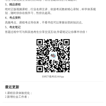
3、精品课程
绝对正版视频课程，行业名师主讲，依据考试教材精心录制，科学体系规
划，随时供你在线学习，性价比超高。
4、考点资料
高频考点、易错考点等你来，不看书也可以掌握全部的知识点。
5、考友笔记
答题过程中可与和其他考生分享交流互动,学霸笔记让你事半功倍！
扫码下载考试100App
最近更新
1.课程目录体验优化；
2.新增社会工作者；