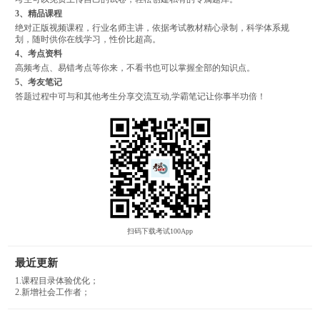
3、精品课程
绝对正版视频课程，行业名师主讲，依据考试教材精心录制，科学体系规
划，随时供你在线学习，性价比超高。
4、考点资料
高频考点、易错考点等你来，不看书也可以掌握全部的知识点。
5、考友笔记
答题过程中可与和其他考生分享交流互动,学霸笔记让你事半功倍！
扫码下载考试100App
最近更新
1.课程目录体验优化；
2.新增社会工作者；