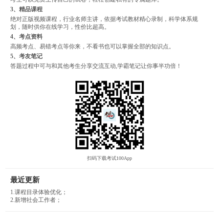
3、精品课程
绝对正版视频课程，行业名师主讲，依据考试教材精心录制，科学体系规
划，随时供你在线学习，性价比超高。
4、考点资料
高频考点、易错考点等你来，不看书也可以掌握全部的知识点。
5、考友笔记
答题过程中可与和其他考生分享交流互动,学霸笔记让你事半功倍！
扫码下载考试100App
最近更新
1.课程目录体验优化；
2.新增社会工作者；