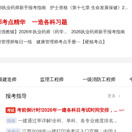
26执业药师新手报考指南
护士资格《第十七章 生命发展保健》2...
师考点精华
一造各科习题
强教辅】2026年执业药师《药学...
2026执业药师新手报考指南
康管理师每日一练
健康管理师考点手册---【硬核考点】
级建造师
监理工程师
一级消防工程师
报考指导
更多 >
考前倒计时!2026年一建各科目考试时间安排，...
考试
一建通过率详解!全科、单科、各专业难度排名...
指南
江西2026年一建打印准考证入口官网：中国人...
准考证