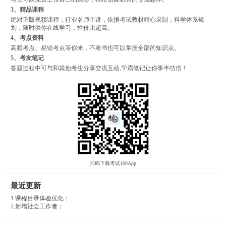
3、精品课程
绝对正版视频课程，行业名师主讲，依据考试教材精心录制，科学体系规
划，随时供你在线学习，性价比超高。
4、考点资料
高频考点、易错考点等你来，不看书也可以掌握全部的知识点。
5、考友笔记
答题过程中可与和其他考生分享交流互动,学霸笔记让你事半功倍！
扫码下载考试100App
最近更新
1.课程目录体验优化；
2.新增社会工作者；