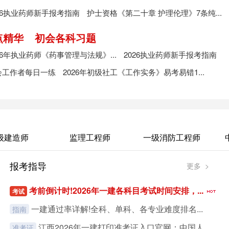
26执业药师新手报考指南
护士资格《第二十章 护理伦理》7条纯...
点精华
初会各科习题
26年执业药师《药事管理与法规》...
2026执业药师新手报考指南
会工作者每日一练
2026年初级社工《工作实务》易考易错1...
级建造师
监理工程师
一级消防工程师
报考指导
更多 >
考前倒计时!2026年一建各科目考试时间安排，...
考试
一建通过率详解!全科、单科、各专业难度排名...
指南
江西2026年一建打印准考证入口官网：中国人...
准考证