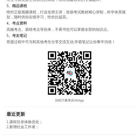
3、精品课程
绝对正版视频课程，行业名师主讲，依据考试教材精心录制，科学体系规
划，随时供你在线学习，性价比超高。
4、考点资料
高频考点、易错考点等你来，不看书也可以掌握全部的知识点。
5、考友笔记
答题过程中可与和其他考生分享交流互动,学霸笔记让你事半功倍！
扫码下载考试100App
最近更新
1.课程目录体验优化；
2.新增社会工作者；