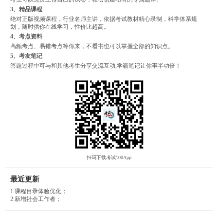
3、精品课程
绝对正版视频课程，行业名师主讲，依据考试教材精心录制，科学体系规
划，随时供你在线学习，性价比超高。
4、考点资料
高频考点、易错考点等你来，不看书也可以掌握全部的知识点。
5、考友笔记
答题过程中可与和其他考生分享交流互动,学霸笔记让你事半功倍！
扫码下载考试100App
最近更新
1.课程目录体验优化；
2.新增社会工作者；