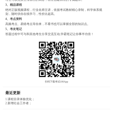
3、精品课程
绝对正版视频课程，行业名师主讲，依据考试教材精心录制，科学体系规
划，随时供你在线学习，性价比超高。
4、考点资料
高频考点、易错考点等你来，不看书也可以掌握全部的知识点。
5、考友笔记
答题过程中可与和其他考生分享交流互动,学霸笔记让你事半功倍！
扫码下载考试100App
最近更新
1.课程目录体验优化；
2.新增社会工作者；