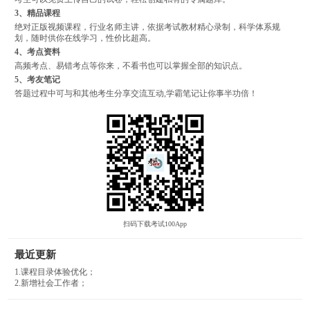
3、精品课程
绝对正版视频课程，行业名师主讲，依据考试教材精心录制，科学体系规
划，随时供你在线学习，性价比超高。
4、考点资料
高频考点、易错考点等你来，不看书也可以掌握全部的知识点。
5、考友笔记
答题过程中可与和其他考生分享交流互动,学霸笔记让你事半功倍！
扫码下载考试100App
最近更新
1.课程目录体验优化；
2.新增社会工作者；