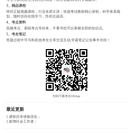
3、精品课程
绝对正版视频课程，行业名师主讲，依据考试教材精心录制，科学体系规
划，随时供你在线学习，性价比超高。
4、考点资料
高频考点、易错考点等你来，不看书也可以掌握全部的知识点。
5、考友笔记
答题过程中可与和其他考生分享交流互动,学霸笔记让你事半功倍！
扫码下载考试100App
最近更新
1.课程目录体验优化；
2.新增社会工作者；