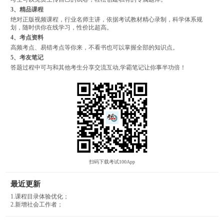
3、精品课程
绝对正版视频课程，行业名师主讲，依据考试教材精心录制，科学体系规
划，随时供你在线学习，性价比超高。
4、考点资料
高频考点、易错考点等你来，不看书也可以掌握全部的知识点。
5、考友笔记
答题过程中可与和其他考生分享交流互动,学霸笔记让你事半功倍！
扫码下载考试100App
最近更新
1.课程目录体验优化；
2.新增社会工作者；