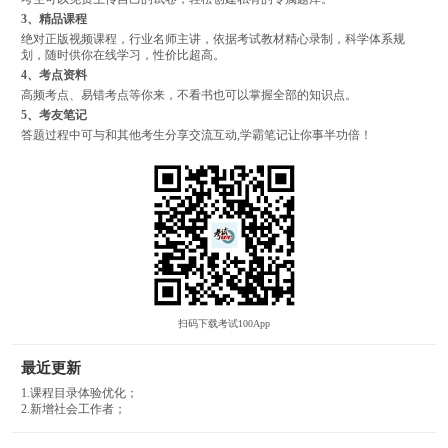
3、精品课程
绝对正版视频课程，行业名师主讲，依据考试教材精心录制，科学体系规
划，随时供你在线学习，性价比超高。
4、考点资料
高频考点、易错考点等你来，不看书也可以掌握全部的知识点。
5、考友笔记
答题过程中可与和其他考生分享交流互动,学霸笔记让你事半功倍！
扫码下载考试100App
最近更新
1.课程目录体验优化；
2.新增社会工作者；