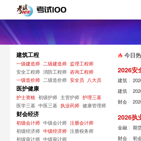
建筑工程
今日热
一级建造师
二级建造师
监理工程师
2026
安全工程师
消防工程师
咨询工程师
一级造价师
二级造价师
安全员
八大员
建筑
|
20
医护健康
建筑
|
20
护士资格
初级护师
主管护师
护理三基
财会
|
20
医学三基
中医三基
执业药师
健康管理师
财会经济
2026
初级会计师
中级会计师
注册会计师
金融
|
期
初级经济师
中级经济师
注册税务师
财会
|
初
初级审计师
中级审计师