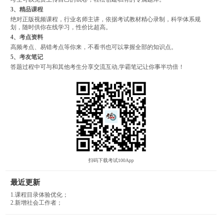
3、精品课程
绝对正版视频课程，行业名师主讲，依据考试教材精心录制，科学体系规
划，随时供你在线学习，性价比超高。
4、考点资料
高频考点、易错考点等你来，不看书也可以掌握全部的知识点。
5、考友笔记
答题过程中可与和其他考生分享交流互动,学霸笔记让你事半功倍！
扫码下载考试100App
最近更新
1.课程目录体验优化；
2.新增社会工作者；