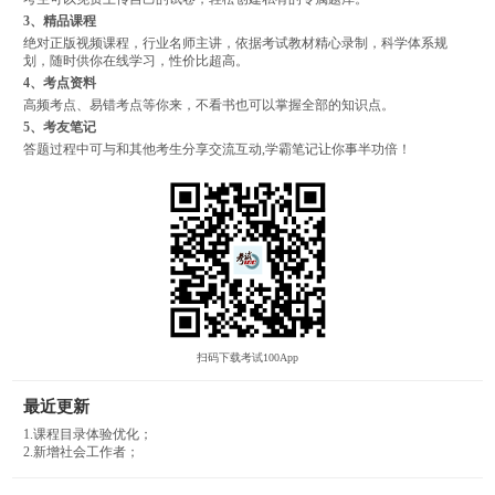
3、精品课程
绝对正版视频课程，行业名师主讲，依据考试教材精心录制，科学体系规
划，随时供你在线学习，性价比超高。
4、考点资料
高频考点、易错考点等你来，不看书也可以掌握全部的知识点。
5、考友笔记
答题过程中可与和其他考生分享交流互动,学霸笔记让你事半功倍！
扫码下载考试100App
最近更新
1.课程目录体验优化；
2.新增社会工作者；