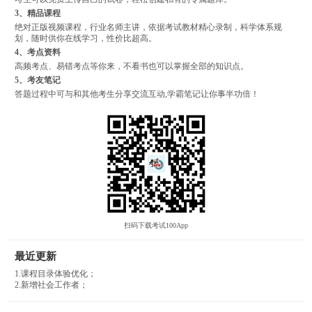
3、精品课程
绝对正版视频课程，行业名师主讲，依据考试教材精心录制，科学体系规
划，随时供你在线学习，性价比超高。
4、考点资料
高频考点、易错考点等你来，不看书也可以掌握全部的知识点。
5、考友笔记
答题过程中可与和其他考生分享交流互动,学霸笔记让你事半功倍！
扫码下载考试100App
最近更新
1.课程目录体验优化；
2.新增社会工作者；