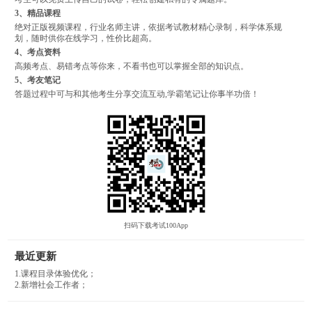
3、精品课程
绝对正版视频课程，行业名师主讲，依据考试教材精心录制，科学体系规
划，随时供你在线学习，性价比超高。
4、考点资料
高频考点、易错考点等你来，不看书也可以掌握全部的知识点。
5、考友笔记
答题过程中可与和其他考生分享交流互动,学霸笔记让你事半功倍！
扫码下载考试100App
最近更新
1.课程目录体验优化；
2.新增社会工作者；