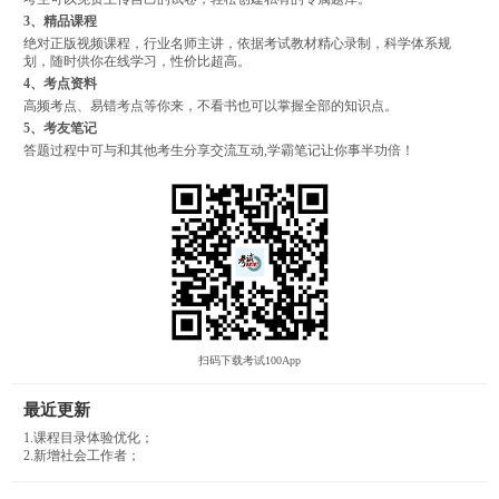
3、精品课程
绝对正版视频课程，行业名师主讲，依据考试教材精心录制，科学体系规
划，随时供你在线学习，性价比超高。
4、考点资料
高频考点、易错考点等你来，不看书也可以掌握全部的知识点。
5、考友笔记
答题过程中可与和其他考生分享交流互动,学霸笔记让你事半功倍！
扫码下载考试100App
最近更新
1.课程目录体验优化；
2.新增社会工作者；