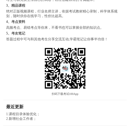
3、精品课程
绝对正版视频课程，行业名师主讲，依据考试教材精心录制，科学体系规
划，随时供你在线学习，性价比超高。
4、考点资料
高频考点、易错考点等你来，不看书也可以掌握全部的知识点。
5、考友笔记
答题过程中可与和其他考生分享交流互动,学霸笔记让你事半功倍！
扫码下载考试100App
最近更新
1.课程目录体验优化；
2.新增社会工作者；