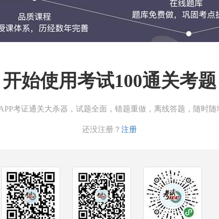
课程
每节
联系
开始使用考试100通关考题
微信/
00APP考证通关大杀器，试题全面，错题重做，离线答题，随时随
线下
还没注册？
注册