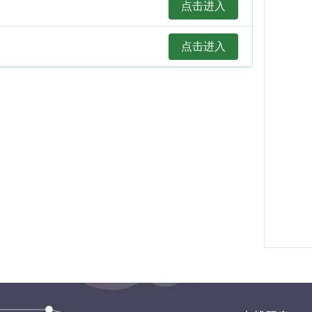
点击进入
适合
1.
点击进入
2.
3.
教学
1.系
根据
2.精
紧抓
3.临
预测
4.圈
勾画