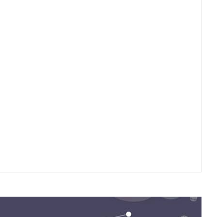
人群
无基础或基础薄弱、首次报考，急于快速通关的考生

自学能力弱，需老师讲解且确保通过的考生

自制力强，看中性价比的考生
目标
统梳理 构建体系

最新考纲梳理知识框架，帮助学员搭建学习体系，夯实基础考试稳
炼考点 强化串讲

考试特点，考点浓缩提炼，讲练结合提升实战能力！

考抢分 掌握要点

必考点，梳理出题要点，掌握命题规律，备考胸有成竹！

定范围，浓缩考点

重难点、易错点、高频考点，节省复习时间，快速提分拿证！