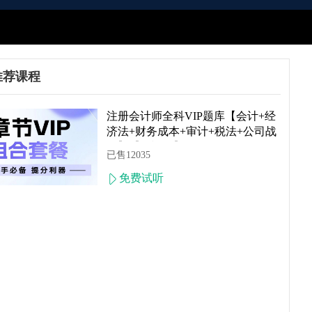
推荐课程
简介
本课程为单科套餐班，含单科精讲套餐视频是考试100教研组聘请
注册会计师全科VIP题库【会计+经
耗费巨资采购国内先进设备，录制的高清视频课程。老师只讲干货
济法+财务成本+审计+税法+公司战
本课程为预售2022年课程，购买后更新课程后可直接在【我的会员】
略】【无视频】
程综合通过率约93%左右（根据2017年-2021年考试100学员的成
已售12035
免费试听
科目
课程