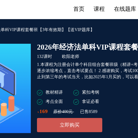
首页
课程
在线题库
济法单科VIP课程套餐班【3年有效期】【送VIP题库】
2026年经济法单科VIP课程套
132课时 欧阳老师
1.本课程为注册会计单个科目组合套餐班级（精讲+
逐步浓缩考点，直击考试要点！ 2.感谢购买，考试100
止到第三年的考试当天，比如2025年1月买的，可以看
教材精讲
紧扣考纲
考点全面
拿证必看
169
原价400元
已售8589
￥
立即购买