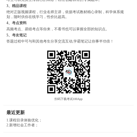
3、精品课程
绝对正版视频课程，行业名师主讲，依据考试教材精心录制，科学体系规
划，随时供你在线学习，性价比超高。
4、考点资料
高频考点、易错考点等你来，不看书也可以掌握全部的知识点。
5、考友笔记
答题过程中可与和其他考生分享交流互动,学霸笔记让你事半功倍！
扫码下载考试100App
最近更新
1.课程目录体验优化；
2.新增社会工作者；