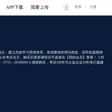
|
APP下载
我要上传
登录
/
注册
重难点；建立高效学习思维体系，形成整体的理论框架，深究命题规律
止在考试当天，购买后更新课程后可直接在【我的会员】查看！ 3.对
0755—26506094 4.感谢购买，考试100作为公益企业10年来已援建