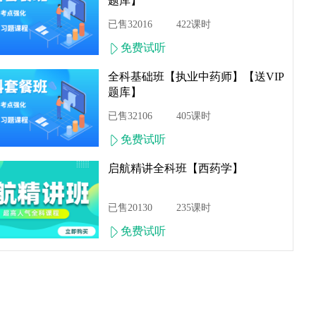
题库】
系统精讲，细致把握命题特点和趋势，掌握科学备考技巧！

已售32016
422课时
高效课堂，知识点全面，建立高效学习思维体系！

免费试听
讲练结合，突出重难点，熟练掌握考试思路与方法！
全科基础班【执业中药师】【送VIP
题库】
组
已售32106
405课时
免费试听
安排
启航精讲全科班【西药学】
课时长平均30分钟左右。
已售20130
235课时
说明
免费试听
可在线下载后离线播放，因视频课程较大，建议用户在wifi网络
我们
2295868051
