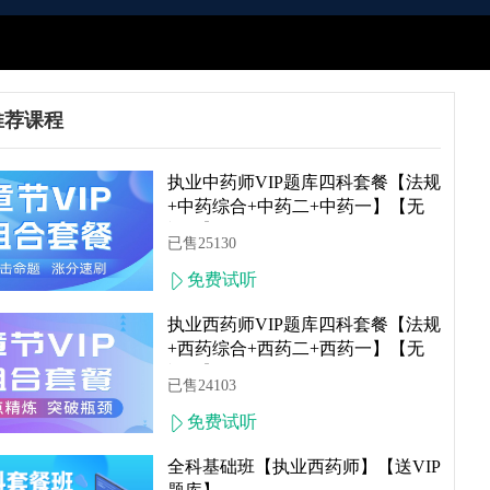
推荐课程
简介
本课程基础阶段必学精讲课程，专业导师解析最新大纲，熟悉考情
执业中药师VIP题库四科套餐【法规
，学透98%知识点！

+中药综合+中药二+中药一】【无
购买后更新课程后可直接在【我的会员】查看！

视频】
课程综合通过率约95%左右！
已售25130
免费试听
人群
执业西药师VIP题库四科套餐【法规
零基础无规划：夯实基础，有效备考

+西药综合+西药二+西药一】【无
报考门槛提升：系统复习，较快通关

视频】
已售24103
自控力较差:线上辅导，因材施教

准入条件紧缩:迅速入门，有效备考
免费试听
全科基础班【执业西药师】【送VIP
目标