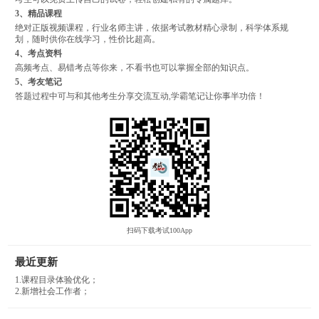
3、精品课程
绝对正版视频课程，行业名师主讲，依据考试教材精心录制，科学体系规
划，随时供你在线学习，性价比超高。
4、考点资料
高频考点、易错考点等你来，不看书也可以掌握全部的知识点。
5、考友笔记
答题过程中可与和其他考生分享交流互动,学霸笔记让你事半功倍！
扫码下载考试100App
最近更新
1.课程目录体验优化；
2.新增社会工作者；