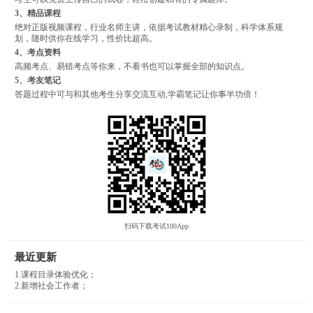
3、精品课程
绝对正版视频课程，行业名师主讲，依据考试教材精心录制，科学体系规
划，随时供你在线学习，性价比超高。
4、考点资料
高频考点、易错考点等你来，不看书也可以掌握全部的知识点。
5、考友笔记
答题过程中可与和其他考生分享交流互动,学霸笔记让你事半功倍！
扫码下载考试100App
最近更新
1.课程目录体验优化；
2.新增社会工作者；