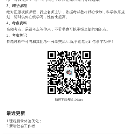
3、精品课程
绝对正版视频课程，行业名师主讲，依据考试教材精心录制，科学体系规
划，随时供你在线学习，性价比超高。
4、考点资料
高频考点、易错考点等你来，不看书也可以掌握全部的知识点。
5、考友笔记
答题过程中可与和其他考生分享交流互动,学霸笔记让你事半功倍！
扫码下载考试100App
最近更新
1.课程目录体验优化；
2.新增社会工作者；