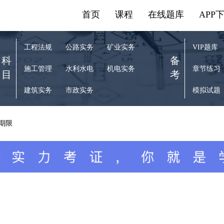
首页
课程
在线题库
APP
工程法规
公路实务
矿业实务
VIP题库
科
备
施工管理
水利水电
机电实务
章节练习
目
考
建筑实务
市政实务
模拟试题
效期限