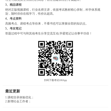
3、精品课程
绝对正版视频课程，行业名师主讲，依据考试教材精心录制，科学体系规
划，随时供你在线学习，性价比超高。
4、考点资料
高频考点、易错考点等你来，不看书也可以掌握全部的知识点。
5、考友笔记
答题过程中可与和其他考生分享交流互动,学霸笔记让你事半功倍！
扫码下载考试100App
最近更新
1.课程目录体验优化；
2.新增社会工作者；