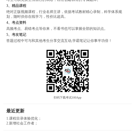
3、精品课程
绝对正版视频课程，行业名师主讲，依据考试教材精心录制，科学体系规
划，随时供你在线学习，性价比超高。
4、考点资料
高频考点、易错考点等你来，不看书也可以掌握全部的知识点。
5、考友笔记
答题过程中可与和其他考生分享交流互动,学霸笔记让你事半功倍！
扫码下载考试100App
最近更新
1.课程目录体验优化；
2.新增社会工作者；