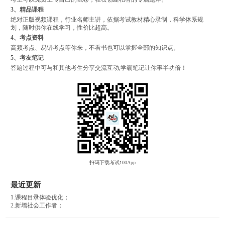
3、精品课程
绝对正版视频课程，行业名师主讲，依据考试教材精心录制，科学体系规
划，随时供你在线学习，性价比超高。
4、考点资料
高频考点、易错考点等你来，不看书也可以掌握全部的知识点。
5、考友笔记
答题过程中可与和其他考生分享交流互动,学霸笔记让你事半功倍！
扫码下载考试100App
最近更新
1.课程目录体验优化；
2.新增社会工作者；