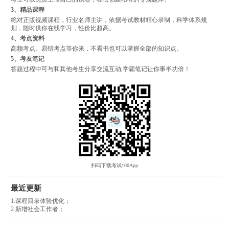
3、精品课程
绝对正版视频课程，行业名师主讲，依据考试教材精心录制，科学体系规
划，随时供你在线学习，性价比超高。
4、考点资料
高频考点、易错考点等你来，不看书也可以掌握全部的知识点。
5、考友笔记
答题过程中可与和其他考生分享交流互动,学霸笔记让你事半功倍！
扫码下载考试100App
最近更新
1.课程目录体验优化；
2.新增社会工作者；