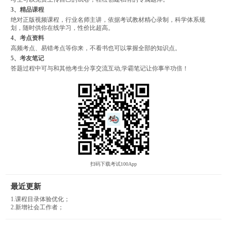
3、精品课程
绝对正版视频课程，行业名师主讲，依据考试教材精心录制，科学体系规
划，随时供你在线学习，性价比超高。
4、考点资料
高频考点、易错考点等你来，不看书也可以掌握全部的知识点。
5、考友笔记
答题过程中可与和其他考生分享交流互动,学霸笔记让你事半功倍！
扫码下载考试100App
最近更新
1.课程目录体验优化；
2.新增社会工作者；