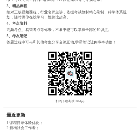
3、精品课程
绝对正版视频课程，行业名师主讲，依据考试教材精心录制，科学体系规
划，随时供你在线学习，性价比超高。
4、考点资料
高频考点、易错考点等你来，不看书也可以掌握全部的知识点。
5、考友笔记
答题过程中可与和其他考生分享交流互动,学霸笔记让你事半功倍！
扫码下载考试100App
最近更新
1.课程目录体验优化；
2.新增社会工作者；