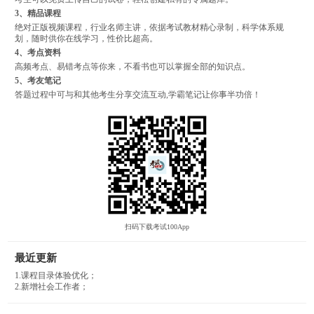
3、精品课程
绝对正版视频课程，行业名师主讲，依据考试教材精心录制，科学体系规
划，随时供你在线学习，性价比超高。
4、考点资料
高频考点、易错考点等你来，不看书也可以掌握全部的知识点。
5、考友笔记
答题过程中可与和其他考生分享交流互动,学霸笔记让你事半功倍！
扫码下载考试100App
最近更新
1.课程目录体验优化；
2.新增社会工作者；