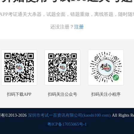
00APP考证通关大杀器，试题全面，错题重做，离线答题，随时随
还没注册？
注册
扫码下载APP
扫码关注公众号
扫码关注小程序
©2013-2026
深圳市考试一百资讯有限公司(kaoshi100.com)
All Rights R
粤ICP备17055065号-1