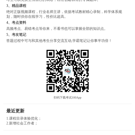
3、精品课程
绝对正版视频课程，行业名师主讲，依据考试教材精心录制，科学体系规
划，随时供你在线学习，性价比超高。
4、考点资料
高频考点、易错考点等你来，不看书也可以掌握全部的知识点。
5、考友笔记
答题过程中可与和其他考生分享交流互动,学霸笔记让你事半功倍！
扫码下载考试100App
最近更新
1.课程目录体验优化；
2.新增社会工作者；