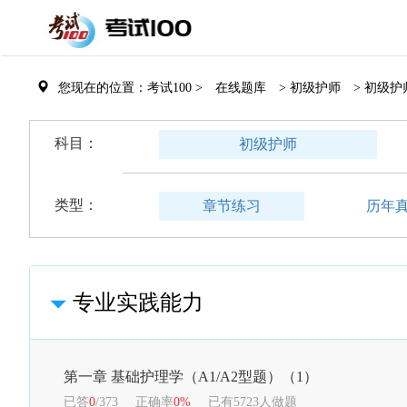
您现在的位置：考试100 >
在线题库
> 初级护师
> 初级护
科目：
初级护师
类型：
章节练习
历年
专业实践能力
第一章 基础护理学（A1/A2型题）（1）
已答
0
/373
正确率
0%
已有5723人做题