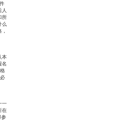
件
后人
和所
什么
格，
认本
报名
资格
员必
一一
所在
得参