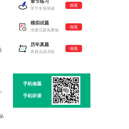
章节练习
做题
章节专项突破
模拟试题
做题
海量试题免费做
历年真题
做题
函
真题实战演练
手机做题
>
手机听课
从