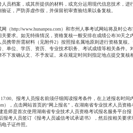
考人员档案，或其所提供的材料，或充分运用现代信息技术，进
询验证，严防弄虚作假，并保留初审查验结果以备复核。
tp://www.hunanpea.com）和市州人事考试网站将及时公
相关要求。如无特殊情况，资格复核一般安排在成绩公布30天之
人员携带所需材料（见附件2）按照报名属地原则进行资格复核。
龄、单位、学历、资历、专业技术职务、考试成绩等相关条件。
律不下发确认文、不予发证。未在规定时间到指定地点提交复核
月29日17:00。报考人员报名前须仔细阅读报考条件，在上述报名时间
npea.com），点击网站首页的“网上报名”，在湖南省专业技术人员资格
级建造师是首次使用湖南省专业技术人员资格考试报名服务平台报
功后报考人员签订《报考人员诚信考试承诺书》，然后按相关要求
码电子证件照。