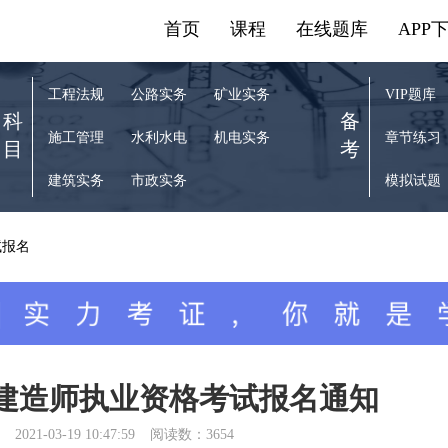
首页
课程
在线题库
APP
工程法规
公路实务
矿业实务
VIP题库
科
备
施工管理
水利水电
机电实务
章节练习
目
考
建筑实务
市政实务
模拟试题
试报名
级建造师执业资格考试报名通知
2021-03-19 10:47:59
阅读数：3654