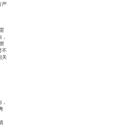
行严
布需
内，
资
对不
相关
内，
考
填