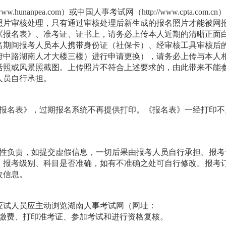
unanpea.com）或中国人事考试网（http://www.cpta.com.cn
照片审核处理，只有通过审核处理后新生成的报名照片才能被网
《报名表》、准考证、证书上，请务必上传本人近期的清晰正面
名期间报考人员本人携带身份证（社保卡）、经审核工具审核后
府中路湖南人才大楼三楼）进行申请更换），请务必上传与本人
活照或风景照截图。上传照片不符合上述要求的，由此带来不能
人员自行承担。
《报名表》，过期报名系统不再提供打印。《报名表》一经打印不
效性负责，如提交虚假信息，一切后果由报考人员自行承担。报考
、报考级别、科目是否准确，如有不准确之处可自行修改。报考
改信息。
应试人员应主动浏览湖南人事考试网（网址：
相关栏目，按时缴费、打印准考证、参加考试和进行资格复核。