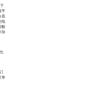
）下
报平
白底
的电
相貌
参加
允
订
订单