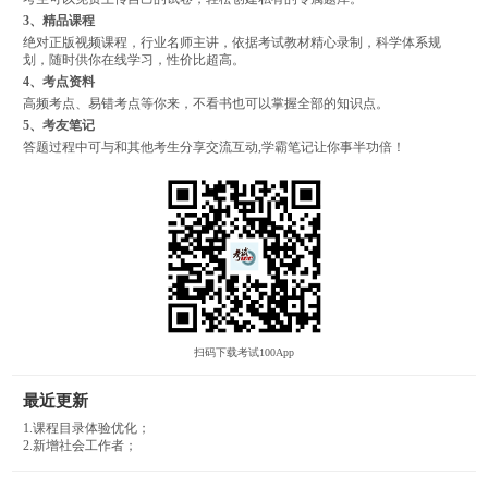
3、精品课程
绝对正版视频课程，行业名师主讲，依据考试教材精心录制，科学体系规
划，随时供你在线学习，性价比超高。
4、考点资料
高频考点、易错考点等你来，不看书也可以掌握全部的知识点。
5、考友笔记
答题过程中可与和其他考生分享交流互动,学霸笔记让你事半功倍！
扫码下载考试100App
最近更新
1.课程目录体验优化；
2.新增社会工作者；