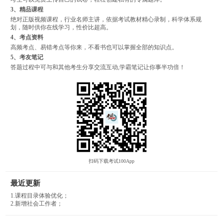
3、精品课程
绝对正版视频课程，行业名师主讲，依据考试教材精心录制，科学体系规
划，随时供你在线学习，性价比超高。
4、考点资料
高频考点、易错考点等你来，不看书也可以掌握全部的知识点。
5、考友笔记
答题过程中可与和其他考生分享交流互动,学霸笔记让你事半功倍！
扫码下载考试100App
最近更新
1.课程目录体验优化；
2.新增社会工作者；